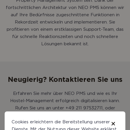
Property Management System sein. Dank der
fortschrittlichen Architektur von NEO PMS können wir
auf Ihre Bedürfnisse zugeschnittene Funktionen in
Rekordzeit entwickeln und implementieren. Sie
profitieren von einem erstklassigen Support-Team, das
für schnelle Reaktionszeiten und noch schnellere
Lösungen bekannt ist.
Neugierig? Kontaktieren Sie uns
Erfahren Sie mehr über NEO PMS und wie es Ihr
Hostel-Management erfolgreich digitalisieren kann.
Rufen Sie uns an unter +49 211 97532711, oder
schreiben Sie uns eine
E-Mail
.
Cookies erleichtern die Bereitstellung unserer
Dienste. Mit der Nutzung dieser Website erklärst